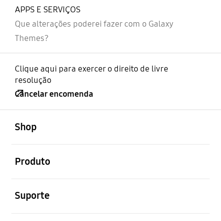
APPS E SERVIÇOS
Que alterações poderei fazer com o Galaxy
Themes?
Clique aqui para exercer o direito de livre
resolução
Cancelar encomenda
abrir
Footer Navigation
Shop
abrir
Produto
abrir
Suporte
abrir