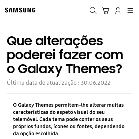
Skip
Skip
to
to
Pesquisar
Carrinho
Navigation
Iniciar sessão
content
accessibility
help
Que alterações
poderei fazer com
o Galaxy Themes?
Última data de atualização :
30.06.2022
O Galaxy Themes permitem-lhe alterar muitas
características do aspeto visual do seu
telemóvel. Cada tema pode conter os seus
próprios fundos, ícones ou fontes, dependendo
da opção escolhida.