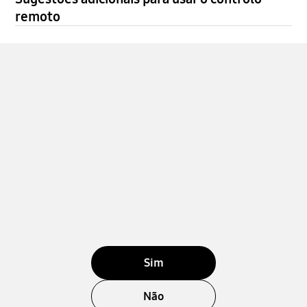
remoto
Sim
Não