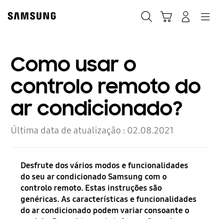
Skip
Skip
to
to
Pesquisar
Carrinho
Navigation
Iniciar sessão
content
accessibility
help
Como usar o
controlo remoto do
ar condicionado?
Última data de atualização :
02.08.2021
Desfrute dos vários modos e funcionalidades
do seu ar condicionado Samsung com o
controlo remoto. Estas instruções são
genéricas. As características e funcionalidades
do ar condicionado podem variar consoante o