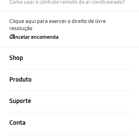
Como usar o controlo remoto do ar condicionado?
Clique aqui para exercer o direito de livre
resolução
Cancelar encomenda
abrir
Footer Navigation
Shop
abrir
Produto
abrir
Suporte
abrir
Conta
abrir