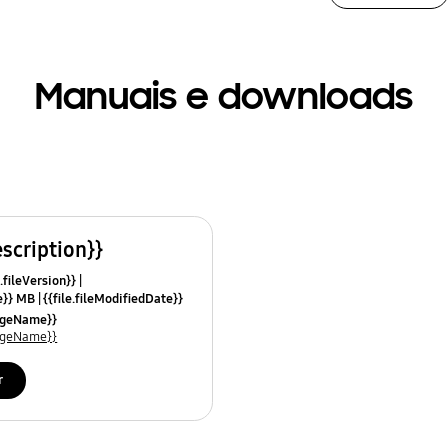
Manuais e downloads
escription}}
.fileVersion}}
ze}} MB
{{file.fileModifiedDate}}
mes}}
uageName}}
uageName}}
r