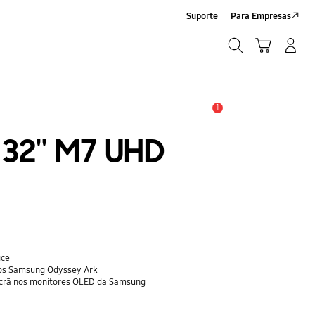
Suporte
Para Empresas
Pesquisar
Carrinho
Iniciar sessão/Criar conta
Pesquisar
1
Aviso
32'' M7 UHD
ice
ogos Samsung Odyssey Ark
 Ecrã nos monitores OLED da Samsung