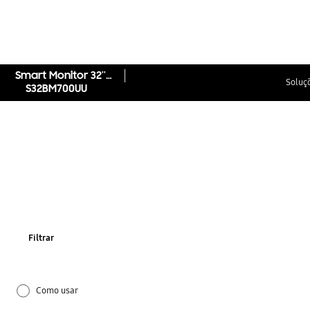
Smart Monitor 32'' M7 UHD
Soluçõ
S32BM700UU
Filtrar
Como usar