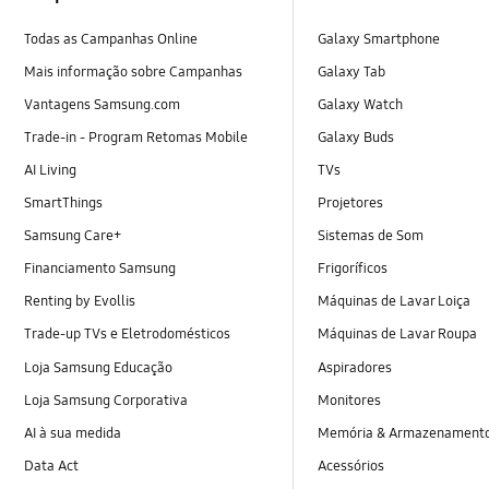
Todas as Campanhas Online
Galaxy Smartphone
Mais informação sobre Campanhas
Galaxy Tab
Vantagens Samsung.com
Galaxy Watch
Trade-in - Program Retomas Mobile
Galaxy Buds
AI Living
TVs
SmartThings
Projetores
Samsung Care+
Sistemas de Som
Financiamento Samsung
Frigoríficos
Renting by Evollis
Máquinas de Lavar Loiça
Trade-up TVs e Eletrodomésticos
Máquinas de Lavar Roupa
Loja Samsung Educação
Aspiradores
Loja Samsung Corporativa
Monitores
AI à sua medida
Memória & Armazenament
Data Act
Acessórios