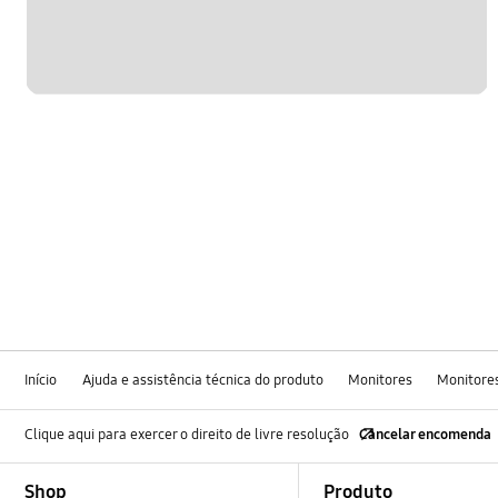
Início
Ajuda e assistência técnica do produto
Monitores
Monitore
Clique aqui para exercer o direito de livre resolução
Cancelar encomenda
Footer Navigation
Shop
Produto