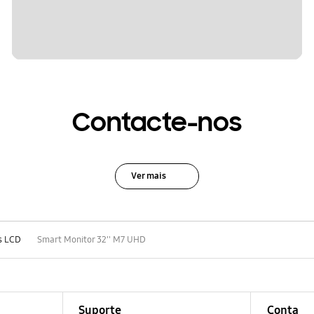
Contacte-nos
Ver mais
s LCD
Smart Monitor 32'' M7 UHD
Suporte
Conta