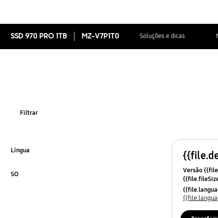
SSD 970 PRO 1TB
MZ-V7P1T0
Soluções e dicas
Filtrar
Língua
{{file.d
Clique para expandir
Versão {{file
SO
{{file.fileSi
Clique para expandir
{{file.osNa
{{file.lang
{{file.lang