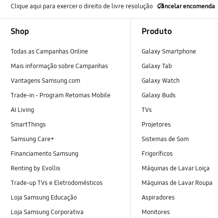
Clique aqui para exercer o direito de livre resolução
Cancelar encomenda
Footer Navigation
Shop
Produto
Todas as Campanhas Online
Galaxy Smartphone
Mais informação sobre Campanhas
Galaxy Tab
Vantagens Samsung.com
Galaxy Watch
Trade-in - Program Retomas Mobile
Galaxy Buds
AI Living
TVs
SmartThings
Projetores
Samsung Care+
Sistemas de Som
Financiamento Samsung
Frigoríficos
Renting by Evollis
Máquinas de Lavar Loiça
Trade-up TVs e Eletrodomésticos
Máquinas de Lavar Roupa
Loja Samsung Educação
Aspiradores
Loja Samsung Corporativa
Monitores