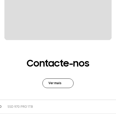
Contacte-nos
Ver mais
D
SSD 970 PRO 1TB