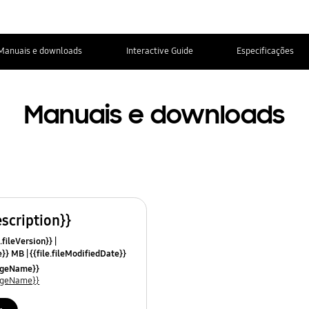
Manuais e downloads
Interactive Guide
Especificações
Manuais e downloads
escription}}
.fileVersion}}
ze}} MB
{{file.fileModifiedDate}}
mes}}
uageName}}
uageName}}