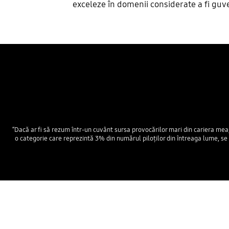
exceleze în domenii considerate a fi guv
“Dacă ar fi să rezum într-un cuvânt sursa provocărilor mari din cariera mea, 
o categorie care reprezintă 3% din numărul piloților din întreaga lume, se t