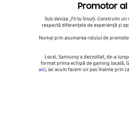
Promotor al 
Sub deviza „Fii tu însuți. Construim un
respectă diferențele de experiență și o
Numai prin asumarea rolului de promotor a
Local, Samsung a dezvoltat, de-a lungu
format prima echipă de gaming locală, G
aici
, iar acum facem un pas înainte prin c