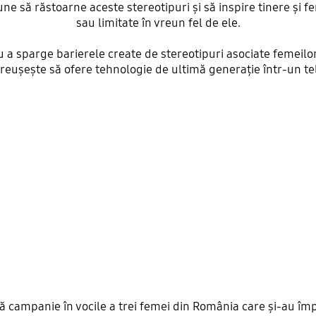
ne să răstoarne aceste stereotipuri și să inspire tinere și f
sau limitate în vreun fel de ele.
u a sparge barierele create de stereotipuri asociate femeilo
 reușește să ofere tehnologie de ultimă generație într-un te
ă campanie în vocile a trei femei din România care și-au împ