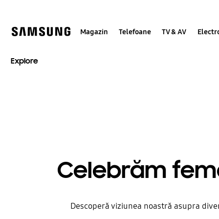
Skip
to
content
Magazin
Telefoane
TV & AV
Electr
Explore
Celebrăm femei
Descoperă viziunea noastră asupra divers