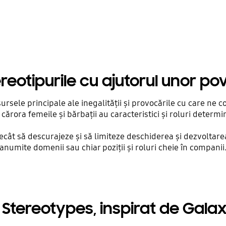
eotipurile cu ajutorul unor po
sursele principale ale inegalității și provocările cu care ne 
cărora femeile și bărbații au caracteristici și roluri determin
decât să descurajeze și să limiteze deschiderea și dezvoltare
anumite domenii sau chiar poziții și roluri cheie în companii
 Stereotypes, inspirat de Galax