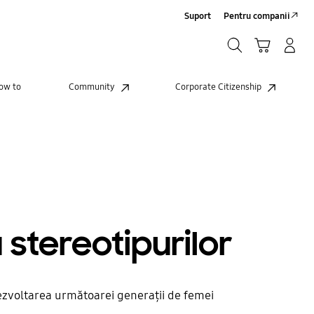
Suport
Pentru companii
Căutare
Conectare/Înregistrare
Coş de cumpărături
Căutare
ow to
Community
Corporate Citizenship
stereotipurilor
dezvoltarea următoarei generații de femei