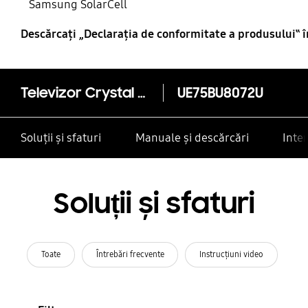
Samsung SolarCell
Descărcaţi „Declaraţia de conformitate a produsului‟ 
Televizor Crystal Ultra HD, 4K, 75BU8072, 189 cm
UE75BU8072U
Soluții și sfaturi
Manuale și descărcări
Inte
Soluții și sfaturi
Toate
Întrebări frecvente
Instrucţiuni video