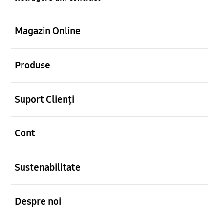
Deschis
Footer Navigation
Magazin Online
Deschis
Produse
Deschis
Suport Clienți
Deschis
Cont
Deschis
Sustenabilitate
Deschis
Despre noi