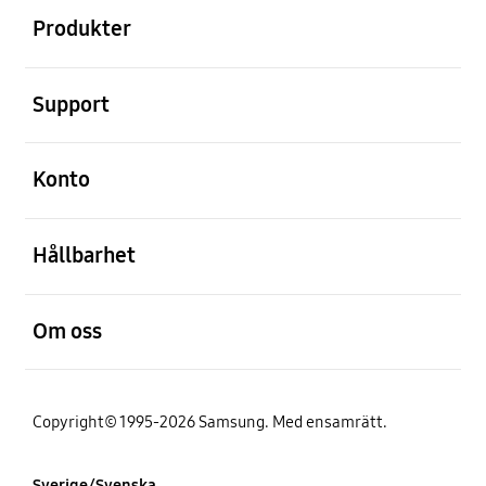
Produkter
Öppna
Support
Öppna
Konto
Öppna
Hållbarhet
Öppna
Om oss
Copyright© 1995-2026 Samsung. Med ensamrätt.
Sverige/Svenska