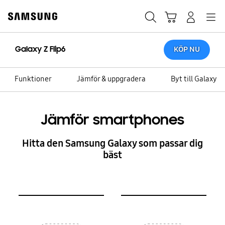
Skip
Skip
to
to
Sök
Kundvagn
Navigation
Logga in
content
accessibility
help
Galaxy Z Flip6
KÖP NU
Funktioner
Jämför & uppgradera
Byt till Galaxy
Jämför smartphones
Hitta den Samsung Galaxy som passar dig
bäst