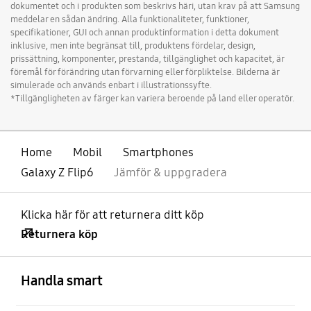
dokumentet och i produkten som beskrivs häri, utan krav på att Samsung
meddelar en sådan ändring. Alla funktionaliteter, funktioner,
specifikationer, GUI och annan produktinformation i detta dokument
inklusive, men inte begränsat till, produktens fördelar, design,
prissättning, komponenter, prestanda, tillgänglighet och kapacitet, är
föremål för förändring utan förvarning eller förpliktelse. Bilderna är
simulerade och används enbart i illustrationssyfte.
*Tillgängligheten av färger kan variera beroende på land eller operatör.
Home
Mobil
Smartphones
Galaxy Z Flip6
Jämför & uppgradera
Klicka här för att returnera ditt köp
Returnera köp
Öppna
Footer Navigation
Handla smart
Öppna