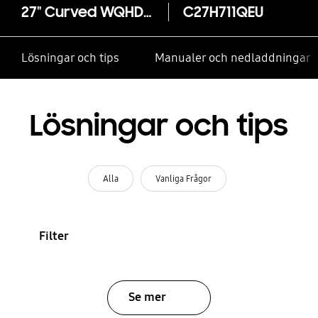
27" Curved WQHD Monitor CH711
C27H711QEU
Lösningar och tips
Manualer och nedladdningar
Lösningar och tips
Alla
Vanliga Frågor
Filter
Se mer