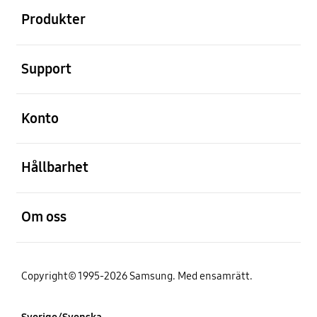
Produkter
Öppna
Support
Öppna
Konto
Öppna
Hållbarhet
Öppna
Om oss
Copyright© 1995-2026 Samsung. Med ensamrätt.
Sverige/Svenska