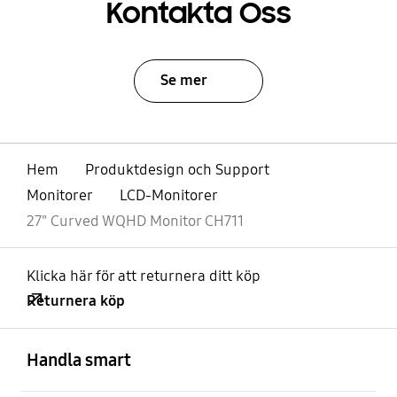
Kontakta Oss
Se mer
Hem
Produktdesign och Support
Monitorer
LCD-Monitorer
27" Curved WQHD Monitor CH711
Klicka här för att returnera ditt köp
Returnera köp
Öppna
Footer Navigation
Handla smart
Öppna