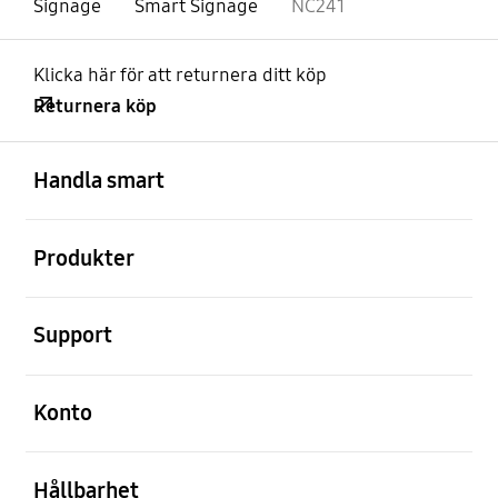
Signage
Smart Signage
NC241
Klicka här för att returnera ditt köp
Returnera köp
Öppna
Footer Navigation
Handla smart
Öppna
Produkter
Öppna
Support
Öppna
Konto
Öppna
Hållbarhet