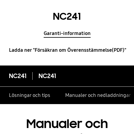
NC241
Garanti-information
Ladda ner "Försäkran om Överensstämmelse(PDF)"
NC241
NC241
Lösningar och tips
Manualer och nedladdningar
Manualer och