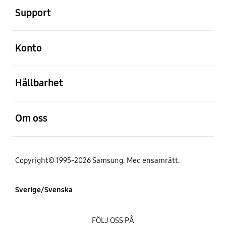
Support
Öppna
Konto
Öppna
Hållbarhet
Öppna
Om oss
Copyright© 1995-2026 Samsung. Med ensamrätt.
Sverige/Svenska
FÖLJ OSS PÅ