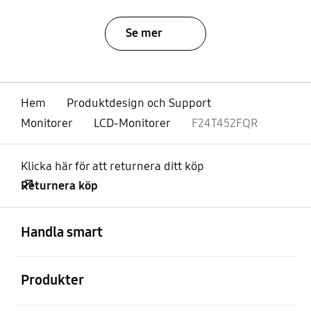
Se mer
Hem
Produktdesign och Support
Monitorer
LCD-Monitorer
F24T452FQR
Klicka här för att returnera ditt köp
Returnera köp
Öppna
Footer Navigation
Handla smart
Öppna
Produkter
Öppna