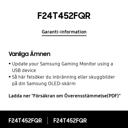
F24T452FQR
Garanti-information
Vanliga Ämnen
Update your Samsung Gaming Monitor using a
USB device
Så här felsöker du inbränning eller skuggbilder
på din Samsung OLED-skärm
Ladda ner "Försäkran om Överensstämmelse(PDF)"
F24T452FQR
F24T452FQR