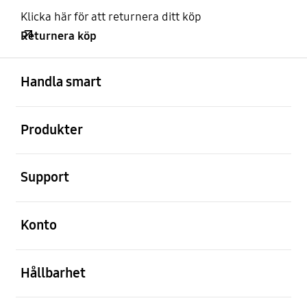
Klicka här för att returnera ditt köp
Returnera köp
Öppna
Footer Navigation
Handla smart
Öppna
Produkter
Öppna
Support
Öppna
Konto
Öppna
Hållbarhet
Öppna