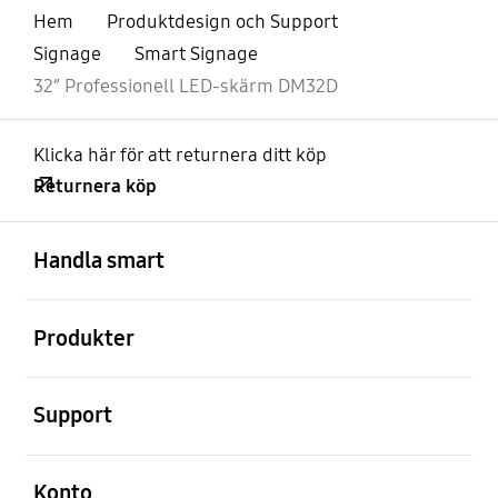
Hem
Produktdesign och Support
Signage
Smart Signage
32” Professionell LED-skärm DM32D
Klicka här för att returnera ditt köp
Returnera köp
Öppna
Footer Navigation
Handla smart
Öppna
Produkter
Öppna
Support
Öppna
Konto