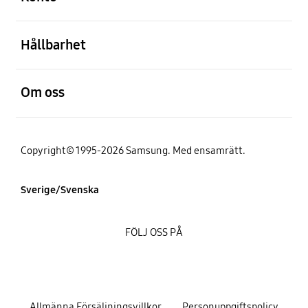
Öppna
Hållbarhet
Öppna
Om oss
Copyright© 1995-2026 Samsung. Med ensamrätt.
Sverige/Svenska
FÖLJ OSS PÅ
Allmänna Försäljningsvillkor
Personuppgiftspolicy