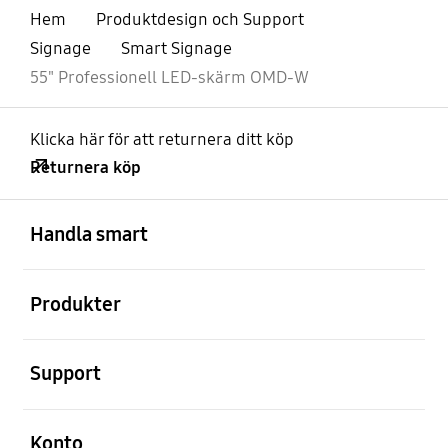
Hem
Produktdesign och Support
Signage
Smart Signage
55" Professionell LED-skärm OMD-W
Klicka här för att returnera ditt köp
Returnera köp
Öppna
Footer Navigation
Handla smart
Öppna
Produkter
Öppna
Support
Öppna
Konto