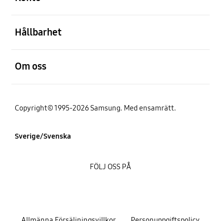
Öppna
Hållbarhet
Öppna
Om oss
Copyright© 1995-2026 Samsung. Med ensamrätt.
Sverige/Svenska
FÖLJ OSS PÅ
Allmänna Försäljningsvillkor
Personuppgiftspolicy