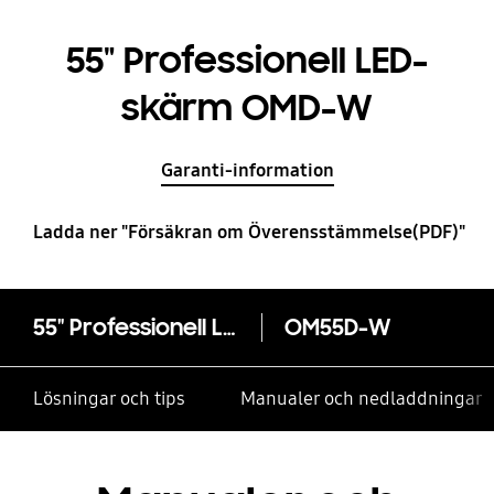
55" Professionell LED-
skärm OMD-W
Garanti-information
Ladda ner "Försäkran om Överensstämmelse(PDF)"
55" Professionell LED-skärm OMD-W
OM55D-W
Lösningar och tips
Manualer och nedladdningar