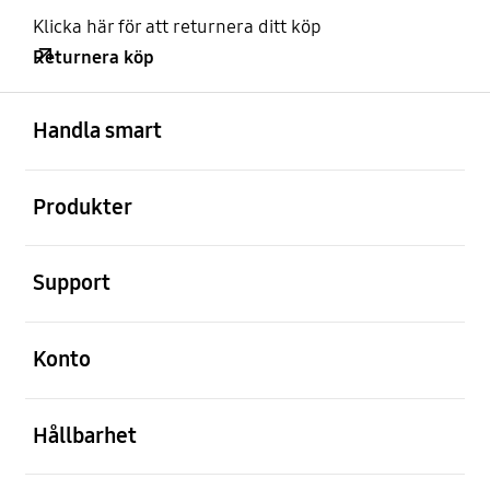
Klicka här för att returnera ditt köp
Returnera köp
Öppna
Footer Navigation
Handla smart
Öppna
Produkter
Öppna
Support
Öppna
Konto
Öppna
Hållbarhet
Öppna