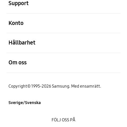
Support
Öppna
Konto
Öppna
Hållbarhet
Öppna
Om oss
Copyright© 1995-2026 Samsung. Med ensamrätt.
Sverige/Svenska
FÖLJ OSS PÅ