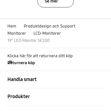
Se mer
Hem
Produktdesign och Support
Monitorer
LCD-Monitorer
19" LED Monitor SE200
Klicka här för att returnera ditt köp
Returnera köp
Öppna
Footer Navigation
Handla smart
Öppna
Produkter
Öppna