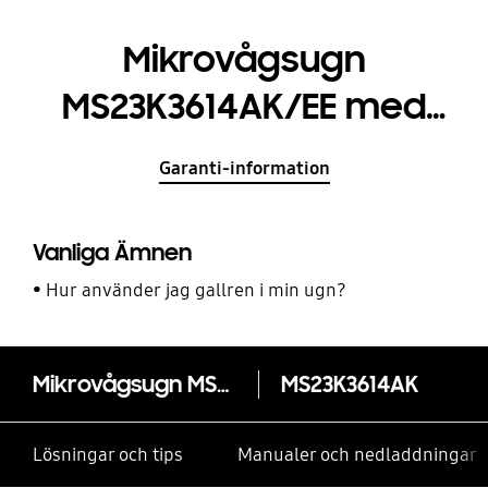
Mikrovågsugn
MS23K3614AK/EE med
Ceramic Inside™ 23 L
Garanti-information
Vanliga Ämnen
Hur använder jag gallren i min ugn?
Mikrovågsugn MS23K3614AK/EE med Ceramic Inside™ 23 L
MS23K3614AK
Lösningar och tips
Manualer och nedladdningar