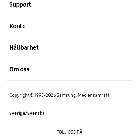
Support
Öppna
Konto
Öppna
Hållbarhet
Öppna
Om oss
Copyright© 1995-2026 Samsung. Med ensamrätt.
Sverige/Svenska
FÖLJ OSS PÅ