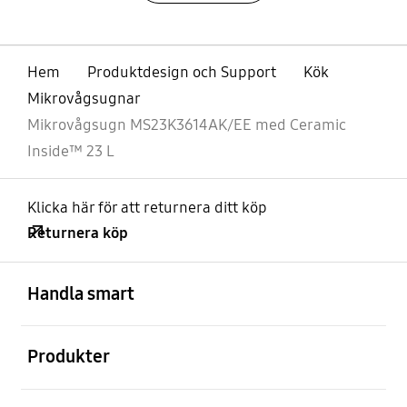
Hem
Produktdesign och Support
Kök
Mikrovågsugnar
Mikrovågsugn MS23K3614AK/EE med Ceramic
Inside™ 23 L
Klicka här för att returnera ditt köp
Returnera köp
Öppna
Footer Navigation
Handla smart
Öppna
Produkter
Öppna