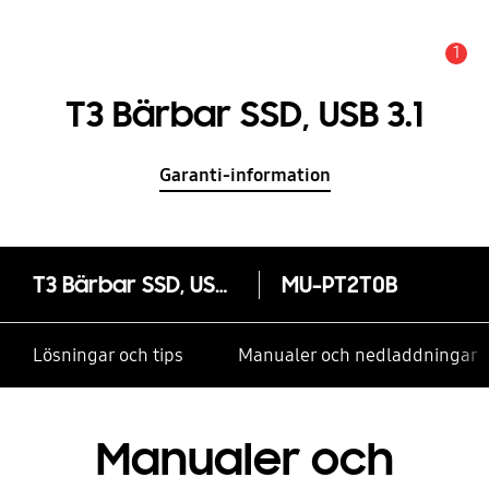
1
Meddelande
T3 Bärbar SSD, USB 3.1
Garanti-information
T3 Bärbar SSD, USB 3.1
MU-PT2T0B
Lösningar och tips
Manualer och nedladdningar
Manualer och