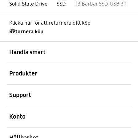
Solid State Drive
SSD
T3 Bärbar SSD, USB 3.1
Klicka här för att returnera ditt köp
Returnera köp
Öppna
Footer Navigation
Handla smart
Öppna
Produkter
Öppna
Support
Öppna
Konto
Öppna
Hållbarhet