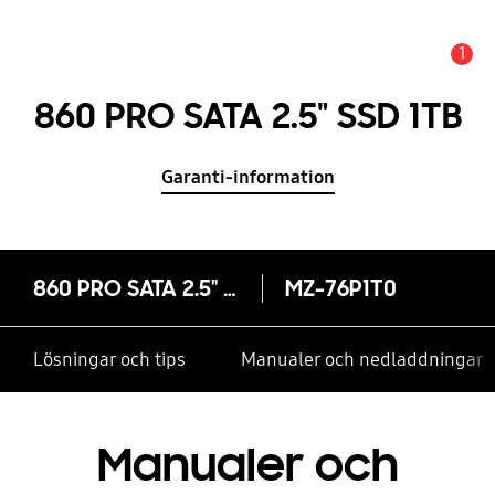
1
Meddelande
860 PRO SATA 2.5" SSD 1TB
Garanti-information
860 PRO SATA 2.5" SSD 1TB
MZ-76P1T0
Lösningar och tips
Manualer och nedladdningar
Manualer och