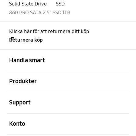
Solid State Drive
SSD
860 PRO SATA 2.5" SSD 1TB
Klicka här för att returnera ditt köp
Returnera köp
Öppna
Footer Navigation
Handla smart
Öppna
Produkter
Öppna
Support
Öppna
Konto
Öppna