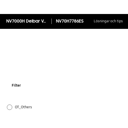
NV7000H Delbar Varmluftsugn, 70 L
NV70H7786ES
Lösningar och tips
Filter
OT_Others