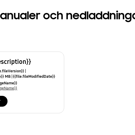
anualer och nedladdning
escription}}
e.fileVersion}}
ze}} MB
{{file.fileModifiedDate}}
mes}}
uageName}}
uageName}}
r