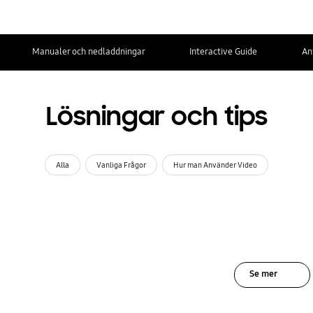
Manualer och nedladdningar
Interactive Guide
An
Lösningar och tips
Alla
Vanliga Frågor
Hur man Använder Video
Se mer