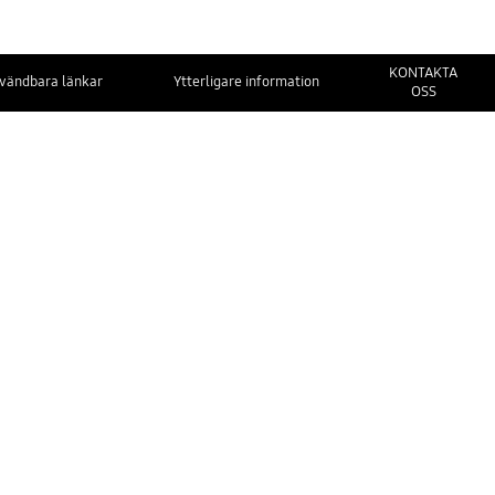
KONTAKTA
vändbara länkar
Ytterligare information
OSS