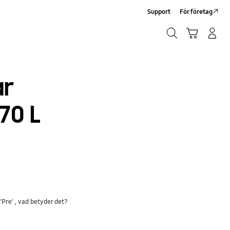
Support
För företag
Sök
Kundvagn
Logga in/Registrera
Sök
ar
70 L
Pre' , vad betyder det?