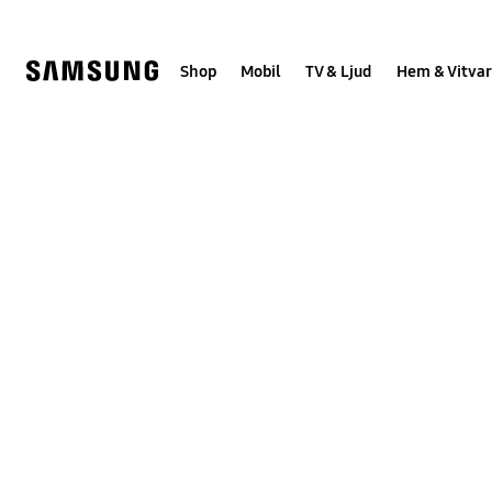
Skip
Skip
to
to
content
accessibility
help
Shop
Mobil
TV & Ljud
Hem & Vitvar