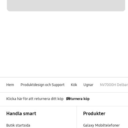
Hem
Produktdesign och Support
Kök
Ugnar
NV7000H Delbar 
Klicka här för att returnera ditt köp
Returnera köp
Footer Navigation
Handla smart
Produkter
Butik startsida
Galaxy Mobiltelefoner