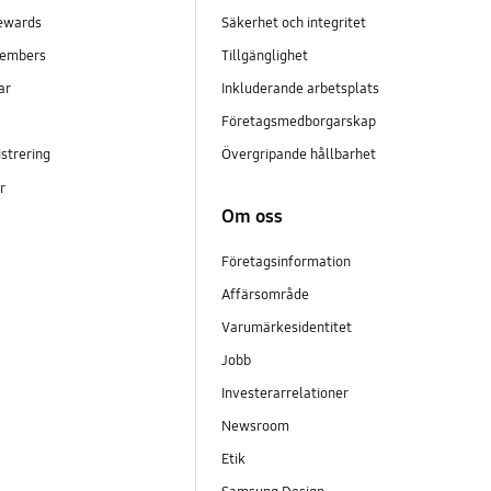
ewards
Säkerhet och integritet
embers
Tillgänglighet
ar
Inkluderande arbetsplats
Företagsmedborgarskap
strering
Övergripande hållbarhet
er
Om oss
Företagsinformation
Affärsområde
Varumärkesidentitet
Jobb
Investerarrelationer
Newsroom
Etik