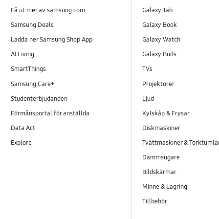
Få ut mer av samsung.com
Galaxy Tab
Samsung Deals
Galaxy Book
Ladda ner Samsung Shop App
Galaxy Watch
AI Living
Galaxy Buds
SmartThings
TVs
Samsung Care+
Projektorer
Studenterbjudanden
Ljud
Förmånsportal för anställda
Kylskåp & Frysar
Data Act
Diskmaskiner
Explore
Tvättmaskiner & Torktumla
Dammsugare
Bildskärmar
Minne & Lagring
Tillbehör