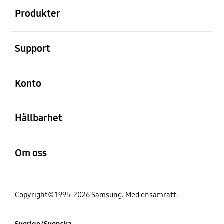
Produkter
Öppna
Support
Öppna
Konto
Öppna
Hållbarhet
Öppna
Om oss
Copyright© 1995-2026 Samsung. Med ensamrätt.
Sverige/Svenska