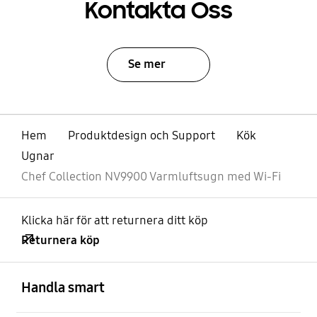
Kontakta Oss
Se mer
Hem
Produktdesign och Support
Kök
Ugnar
Chef Collection NV9900 Varmluftsugn med Wi-Fi
Klicka här för att returnera ditt köp
Returnera köp
Öppna
Footer Navigation
Handla smart
Öppna