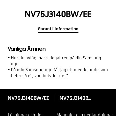
NV75J3140BW/EE
Garanti-information
Vanliga Ämnen
Hur du avlägsnar sidogallren på din Samsung
ugn
På min Samsung ugn får jag ett meddelande som
heter 'Pre' , vad betyder det?
NV75J3140BW/EE
NV75J3140BW/EE
Lösningar och tips
Manualer och nedladdningar