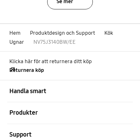
Se mer
Hem
Produktdesign och Support
Kök
Ugnar
NV75J3140BW/EE
Klicka här för att returnera ditt köp
Returnera köp
Öppna
Footer Navigation
Handla smart
Öppna
Produkter
Öppna
Support