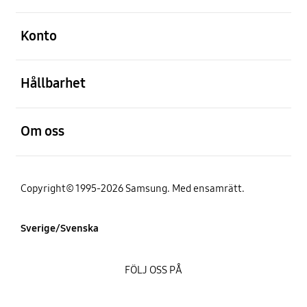
Öppna
Konto
Öppna
Hållbarhet
Öppna
Om oss
Copyright© 1995-2026 Samsung. Med ensamrätt.
Sverige/Svenska
FÖLJ OSS PÅ