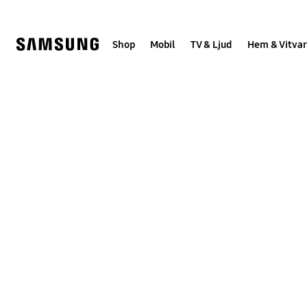
Skip
Skip
to
to
content
accessibility
help
Shop
Mobil
TV & Ljud
Hem & Vitvar