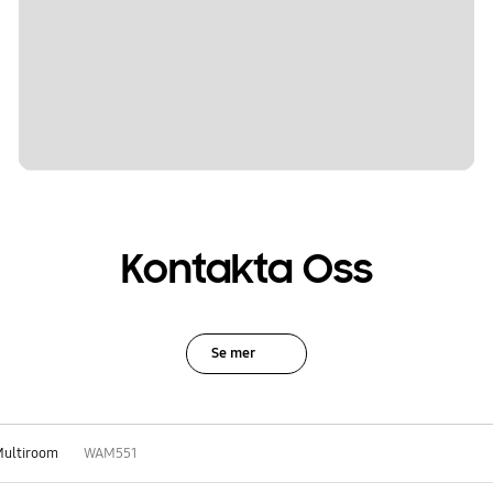
Kontakta Oss
Se mer
Multiroom
WAM551