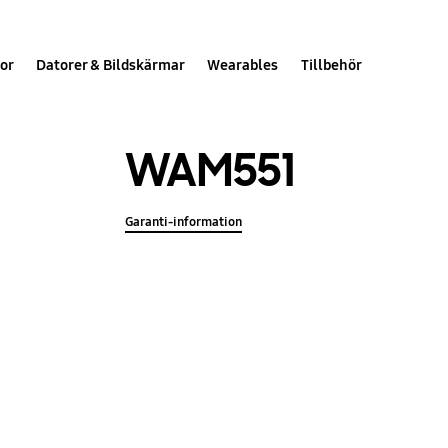
or
Datorer & Bildskärmar
Wearables
Tillbehör
WAM551
Garanti-information