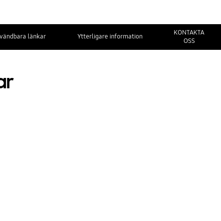
KONTAKTA
vändbara länkar
Ytterligare information
OSS
ar