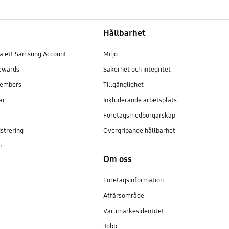
Hållbarhet
pa ett Samsung Account
Miljö
ewards
Säkerhet och integritet
embers
Tillgänglighet
ar
Inkluderande arbetsplats
Företagsmedborgarskap
strering
Övergripande hållbarhet
er
Om oss
Företagsinformation
Affärsområde
Varumärkesidentitet
Jobb