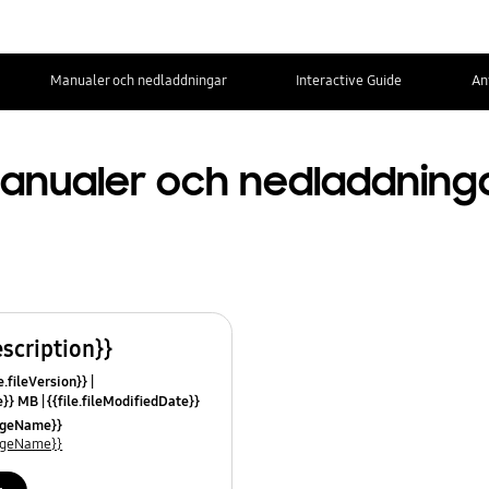
Manualer och nedladdningar
Interactive Guide
An
anualer och nedladdning
escription}}
e.fileVersion}}
ze}} MB
{{file.fileModifiedDate}}
mes}}
uageName}}
uageName}}