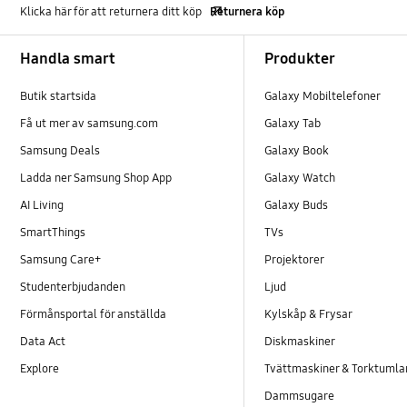
Klicka här för att returnera ditt köp
Returnera köp
Footer Navigation
Handla smart
Produkter
Butik startsida
Galaxy Mobiltelefoner
Få ut mer av samsung.com
Galaxy Tab
Samsung Deals
Galaxy Book
Ladda ner Samsung Shop App
Galaxy Watch
AI Living
Galaxy Buds
SmartThings
TVs
Samsung Care+
Projektorer
Studenterbjudanden
Ljud
Förmånsportal för anställda
Kylskåp & Frysar
Data Act
Diskmaskiner
Explore
Tvättmaskiner & Torktumla
Dammsugare