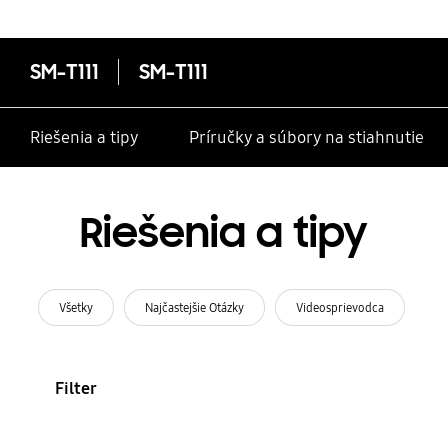
SM-T111
SM-T111
Riešenia a tipy
Príručky a súbory na stiahnutie
Riešenia a tipy
Všetky
Najčastejšie Otázky
Videosprievodca
Filter