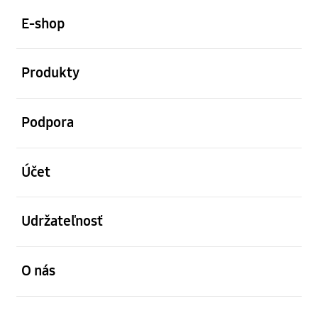
Footer Navigation
E-shop
otvorené
Produkty
otvorené
Podpora
otvorené
Účet
otvorené
Udržateľnosť
otvorené
O nás