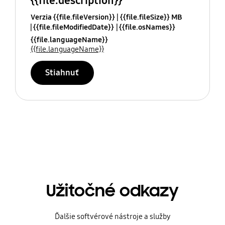
{{file.description}}
Verzia {{file.fileVersion}}
{{file.fileSize}} MB
{{file.fileModifiedDate}}
{{file.osNames}}
{{file.languageName}}
{{file.languageName}}
Stiahnuť
Užitočné odkazy
Ďalšie softvérové nástroje a služby