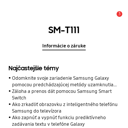
3
Upozornenie
SM-T111
Informácie o záruke
Najčastejšie témy
Odomknite svoje zariadenie Samsung Galaxy
pomocou predchádzajúcej metódy uzamknutia
obrazovky
Záloha a prenos dát pomocou Samsung Smart
Switch
Ako zrkadliť obrazovku z inteligentného telefónu
Samsung do televízora
Ako zapnúť a vypnúť funkciu prediktívneho
zadávania textu v telefóne Galaxy