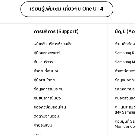
เรียนรู้เพิ่มเติม เกี่ยวกับ One UI 4
การบริการ (Support)
บัญชี (A
หน้าหลัก บริการช่วยเหลือ
ทำไมถึงต้อ
คู่มือและซอฟแวร์
Samsung R
ค้นหาบริการ
Samsung 
คำถามที่พบบ่อย
คำสั่งซื้อข
คู่มือเริ่มใช้งาน
ข้อมูลของฉั
ข้อมูลการรับประกัน
ผลิตภัณฑ์ขอ
ศูนย์บริการซัมซุง
คูปองส่วนล
จองคิวซ่อมออนไลน์
คะแนนสะสม
(My Samsu
ติดตามงานซ่อม
คอมมูนิตี้
ค่าซ่อมแซม
Member Co
แชท