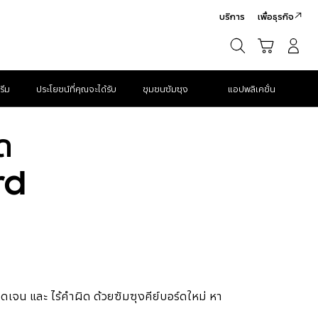
บริการ
เพื่อธุรกิจ
ค้นหา
รถเข็น
เข้าสู่ระบบ/สมัครสมาชิก
ค้นหา
รีม
ประโยชน์ที่คุณจะได้รับ
ชุมชนซัมซุง
แอปพลิเคชั่น
ด
rd
ัดเจน และ ไร้คำผิด ด้วยซัมซุงคีย์บอร์ดใหม่ หา