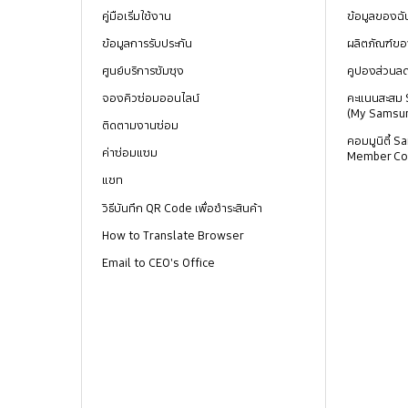
คู่มือเริ่มใช้งาน
ข้อมูลของฉั
ข้อมูลการรับประกัน
ผลิตภัณฑ์ขอ
ศูนย์บริการซัมซุง
คูปองส่วนล
จองคิวซ่อมออนไลน์
คะแนนสะสม
(My Samsu
ติดตามงานซ่อม
คอมมูนิตี้
ค่าซ่อมแซม
Member Co
แชท
วิธีบันทึก QR Code เพื่อชำระสินค้า
How to Translate Browser
Email to CEO's Office