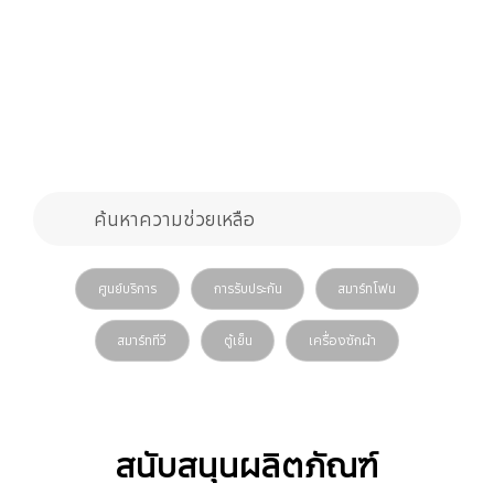
แบบฟอร์มการค้นหา
ค้นหาความช่วยเหลือ
search
เกี่ยวข้อง** search
ศูนย์บริการ
การรับประกัน
สมาร์ทโฟน
สมาร์ททีวี
ตู้เย็น
เครื่องซักผ้า
สนับสนุนผลิตภัณฑ์