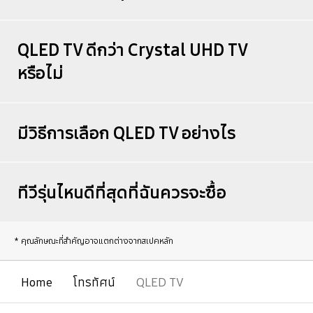
QLED TV ดีกว่า Crystal UHD TV
หรือไม่
มีวิธีการเลือก QLED TV อย่างไร
ทีวีรุ่นไหนดีที่สุดที่ฉันควรจะซื้อ
* คุณลักษณะที่สำคัญอาจแตกต่างจากสเปคหลัก
Home
โทรทัศน์
QLED TV
เปิด
Footer Navigation