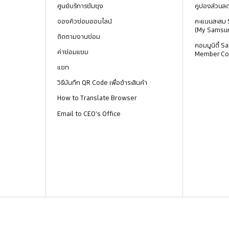
ศูนย์บริการซัมซุง
คูปองส่วนล
จองคิวซ่อมออนไลน์
คะแนนสะสม
(My Samsu
ติดตามงานซ่อม
คอมมูนิตี้
ค่าซ่อมแซม
Member Co
แชท
วิธีบันทึก QR Code เพื่อชำระสินค้า
How to Translate Browser
Email to CEO's Office