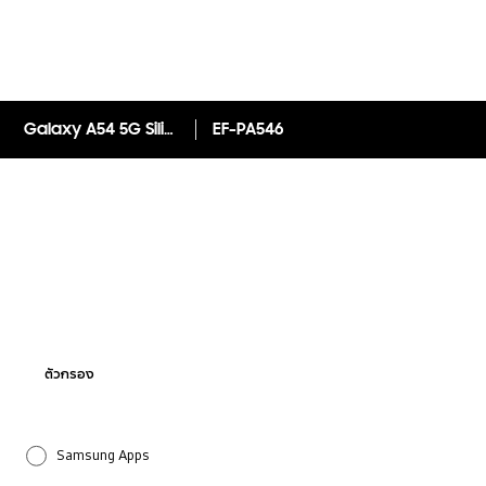
Galaxy A54 5G Silicone Case
EF-PA546
ตัวกรอง
Samsung Apps