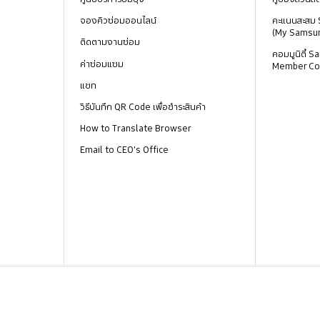
จองคิวซ่อมออนไลน์
คะแนนสะสม
(My Samsu
ติดตามงานซ่อม
คอมมูนิตี้
ค่าซ่อมแซม
Member Co
แชท
วิธีบันทึก QR Code เพื่อชำระสินค้า
How to Translate Browser
Email to CEO's Office