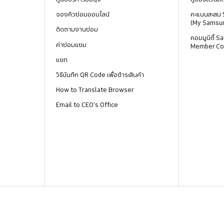
จองคิวซ่อมออนไลน์
คะแนนสะสม
(My Samsu
ติดตามงานซ่อม
คอมมูนิตี้
ค่าซ่อมแซม
Member Co
แชท
วิธีบันทึก QR Code เพื่อชำระสินค้า
How to Translate Browser
Email to CEO's Office