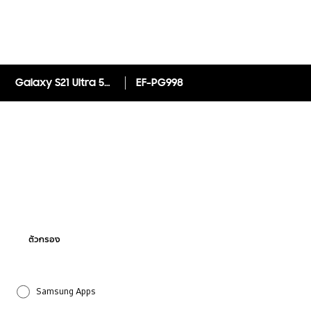
Galaxy S21 Ultra 5G Silicone Cover
EF-PG998
ตัวกรอง
Samsung Apps