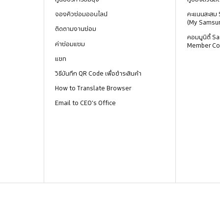
จองคิวซ่อมออนไลน์
คะแนนสะสม
(My Samsu
ติดตามงานซ่อม
คอมมูนิตี้
ค่าซ่อมแซม
Member Co
แชท
วิธีบันทึก QR Code เพื่อชำระสินค้า
How to Translate Browser
Email to CEO's Office