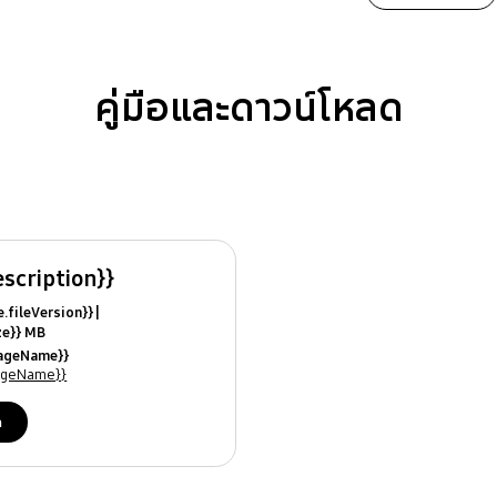
คู่มือและดาวน์โหลด
escription}}
ile.fileVersion}}
ize}} MB
ModifiedDate}}
uageName}}
ames}}
uageName}}
ด