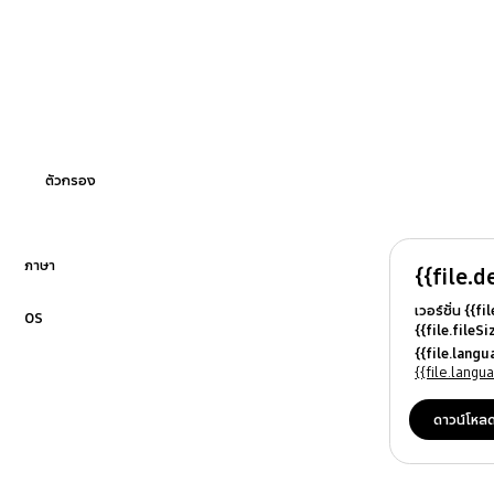
ตัวกรอง
ภาษา
{{file.d
คลิกเพื่อขยาย
เวอร์ชั่น {{f
OS
{{file.fileS
คลิกเพื่อขยาย
{{file.file
{{file.lang
{{file.osN
{{file.lang
ดาวน์โหล