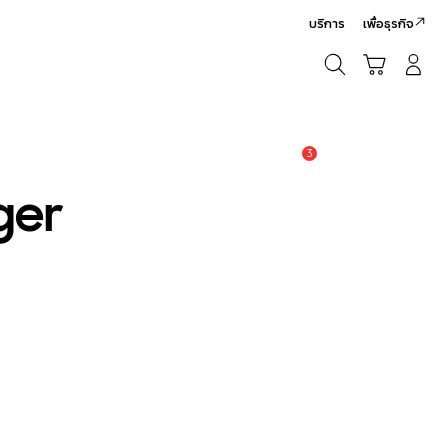
บริการ
เพื่อธุรกิจ
ค้นหา
รถเข็น
เข้าสู่ระบบ/สมัครสมาชิก
ค้นหา
3
แจ้งเตือน
ger