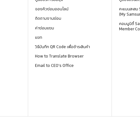
จองคิวซ่อมออนไลน์
คะแนนสะสม
(My Samsu
ติดตามงานซ่อม
คอมมูนิตี้
ค่าซ่อมแซม
Member Co
แชท
วิธีบันทึก QR Code เพื่อชำระสินค้า
How to Translate Browser
Email to CEO's Office