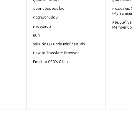
จองคิวซ่อมออนไลน์
คะแนนสะสม
(My Samsu
ติดตามงานซ่อม
คอมมูนิตี้
ค่าซ่อมแซม
Member Co
แชท
วิธีบันทึก QR Code เพื่อชำระสินค้า
How to Translate Browser
Email to CEO's Office