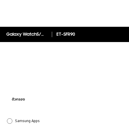
Galaxy Watch5/Watch5 Pro Sport Band (S/M)
ET-SFR90
ตัวกรอง
Samsung Apps