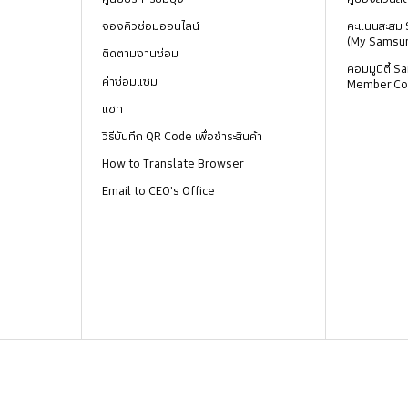
จองคิวซ่อมออนไลน์
คะแนนสะสม
(My Samsu
ติดตามงานซ่อม
คอมมูนิตี้
ค่าซ่อมแซม
Member Co
แชท
วิธีบันทึก QR Code เพื่อชำระสินค้า
How to Translate Browser
Email to CEO's Office