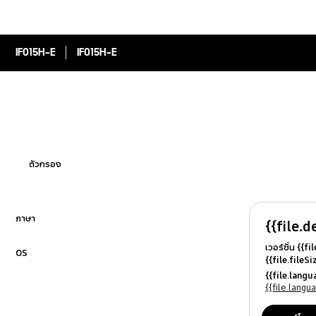
IF015H-E
IF015H-E
ตัวกรอง
ภาษา
{{file.d
คลิกเพื่อขยาย
เวอร์ชั่น {{f
OS
{{file.fileS
คลิกเพื่อขยาย
{{file.file
{{file.lang
{{file.osN
{{file.lang