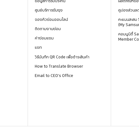
ข้อมูลการรับประกัน
ผลิตภัณฑ์ขอ
ศูนย์บริการซัมซุง
คูปองส่วนล
จองคิวซ่อมออนไลน์
คะแนนสะสม
(My Samsu
ติดตามงานซ่อม
คอมมูนิตี้
ค่าซ่อมแซม
Member Co
แชท
วิธีบันทึก QR Code เพื่อชำระสินค้า
How to Translate Browser
Email to CEO's Office