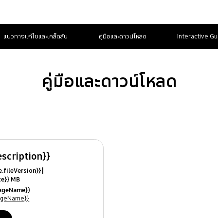
แนวทางแก้ไขและเคล็ดลับ
คู่มือและดาวน์โหลด
Interactive Gu
คู่มือและดาวน์โหลด
escription}}
ile.fileVersion}}
ize}} MB
ModifiedDate}}
uageName}}
ames}}
uageName}}