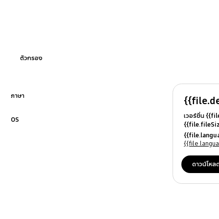
ตัวกรอง
ภาษา
{{file.d
คลิกเพื่อขยาย
เวอร์ชั่น {{f
OS
{{file.fileS
คลิกเพื่อขยาย
{{file.file
{{file.lang
{{file.osN
{{file.lang
ดาวน์โหล