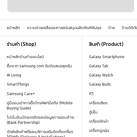
หน้าหลัก
ความช่วยเหลือและการสนับสนุนผลิตภัณฑ์ซัมซุง
ป้าย
ป้ายดิจิท
Footer Navigation
ร้านค้า (Shop)
สินค้า (Product)
หน้าหลักร้านค้าออนไลน์
Galaxy Smartphone
ซื้อจาก samsung.com รับข้อเสนอสุดคุ้ม
Galaxy Tab
AI Living
Galaxy Watch
SmartThings
Galaxy Buds
Samsung Care+
ทีวี
คู่มือแนะนำการซื้อโทรศัพท์มือถือ (Mobile
เครื่องเสียง
Buying Guide)
ตู้เย็น
โปรโมชันบัตรเครดิตและข้อมูลการผ่อนชำระ
เครื่องซักผ้า
(Bank Partnership)
เครื่องดูดฝุ่น
จัดส่งสินค้าฟรีและบริการเสริมติดตั้งเครื่อง
ใช้ไฟฟ้า (Delivery & Installations)