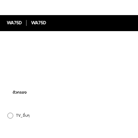
WA75D
WA75D
ตัวกรอง
TV_อื่นๆ