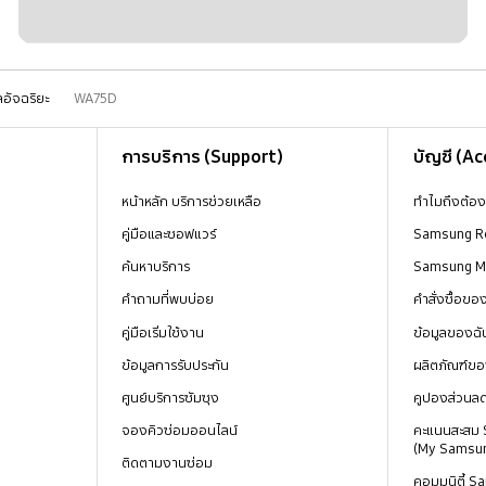
ัลอัจฉริยะ
WA75D
การบริการ (Support)
บัญชี (A
หน้าหลัก บริการช่วยเหลือ
ทำไมถึงต้อ
คู่มือและซอฟแวร์
Samsung R
ค้นหาบริการ
Samsung 
คำถามที่พบบ่อย
คำสั่งซื้อข
คู่มือเริ่มใช้งาน
ข้อมูลของฉั
ข้อมูลการรับประกัน
ผลิตภัณฑ์ขอ
ศูนย์บริการซัมซุง
คูปองส่วนล
จองคิวซ่อมออนไลน์
คะแนนสะสม
(My Samsu
ติดตามงานซ่อม
คอมมูนิตี้