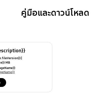
คู่มือและดาวน์โหลด
escription}}
ile.fileVersion}}
ize}} MB
ModifiedDate}}
uageName}}
ames}}
uageName}}
ด