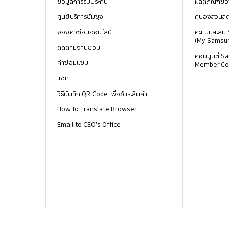
ข้อมูลการรับประกัน
ผลิตภัณฑ์ขอ
ศูนย์บริการซัมซุง
คูปองส่วนล
จองคิวซ่อมออนไลน์
คะแนนสะสม
(My Samsu
ติดตามงานซ่อม
คอมมูนิตี้
ค่าซ่อมแซม
Member Co
แชท
วิธีบันทึก QR Code เพื่อชำระสินค้า
How to Translate Browser
Email to CEO's Office