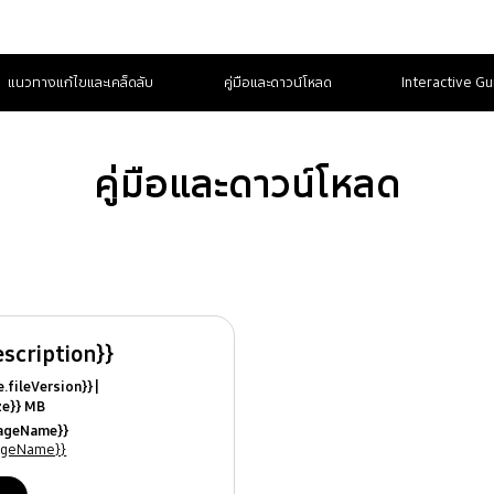
แนวทางแก้ไขและเคล็ดลับ
คู่มือและดาวน์โหลด
Interactive Gu
คู่มือและดาวน์โหลด
escription}}
ile.fileVersion}}
ize}} MB
ModifiedDate}}
uageName}}
ames}}
uageName}}