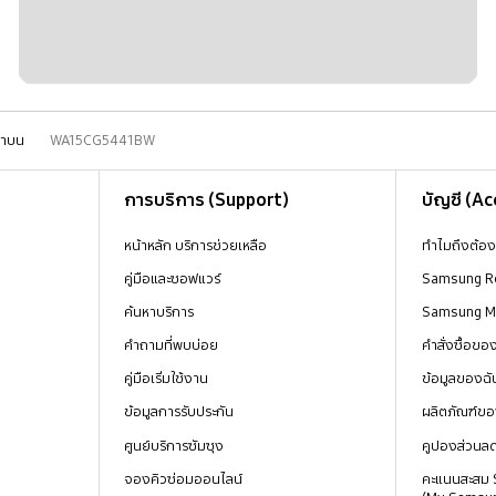
าบน
WA15CG5441BW
การบริการ (Support)
บัญชี (A
หน้าหลัก บริการช่วยเหลือ
ทำไมถึงต้อ
คู่มือและซอฟแวร์
Samsung R
ค้นหาบริการ
Samsung 
คำถามที่พบบ่อย
คำสั่งซื้อข
คู่มือเริ่มใช้งาน
ข้อมูลของฉั
ข้อมูลการรับประกัน
ผลิตภัณฑ์ขอ
ศูนย์บริการซัมซุง
คูปองส่วนล
จองคิวซ่อมออนไลน์
คะแนนสะสม