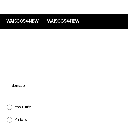
WA15CG5441BW
WA15CG5441BW
ตัวกรอง
การปั่นแห้ง
กำลังไฟ