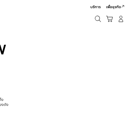
บริการ
เพื่อธุรกิจ
ค้นหา
รถเข็น
เข้าสู่ระบบ/สมัครสมาชิก
ค้นหา
W
ิ้ง
ียงดัง