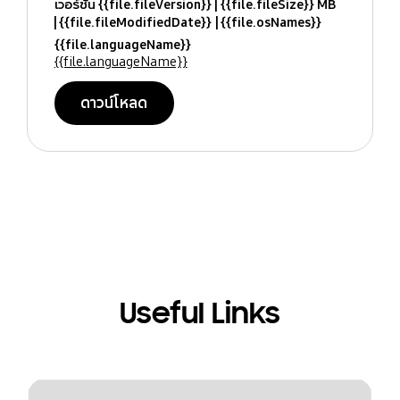
เวอร์ชั่น {{file.fileVersion}}
{{file.fileSize}} MB
{{file.fileModifiedDate}}
{{file.osNames}}
{{file.languageName}}
{{file.languageName}}
ดาวน์โหลด
Useful Links