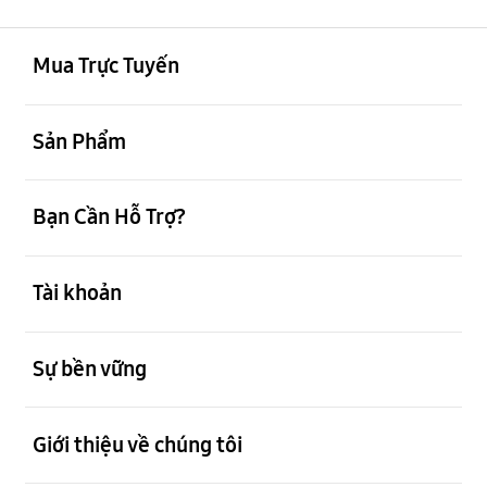
mở
Footer Navigation
Mua Trực Tuyến
mở
Sản Phẩm
mở
Bạn Cần Hỗ Trợ?
mở
Tài khoản
mở
Sự bền vững
mở
Giới thiệu về chúng tôi