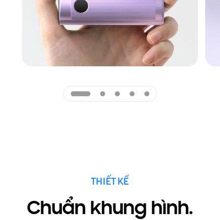
Galaxy Z Fold8 đang được cầm thoải mái bằng một tay. Nội dung 
THIẾT KẾ
Chuẩn khung hình.