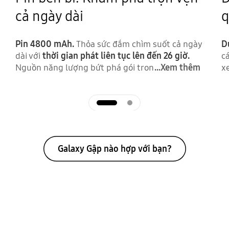
cả ngày dài
q
Pin 4800 mAh.
Thỏa sức đắm chìm suốt cả ngày
D
dài với
thời gian phát liên tục lên đến 26 giờ.
c
Nguồn năng lượng bứt phá gói tron
...Xem thêm
x
Galaxy Gập nào hợp với bạn?