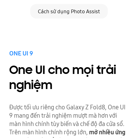
Cách sử dụng Photo Assist
ONE UI 9
Galaxy AI. Miễn trừ trách nhiệm
Tìm hiểu cách Galaxy AI chỉnh sửa ảnh nhanh chóng
với các câu lệnh do bạn viết.
One UI cho mọi trải
nghiệm
Được tối ưu riêng cho Galaxy Z Fold8, One UI
9 mang đến trải nghiệm mượt mà hơn với
màn hình chính tùy biến và chế độ đa cửa sổ.
Trên màn hình chính rộng lớn,
mở nhiều ứng