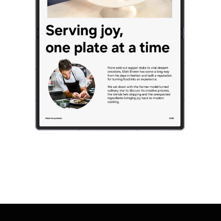
Vi xử lý của Galaxy Z Fold8 được nhìn thấy trên bo mạch với NPU,