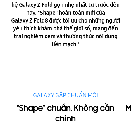
hệ Galaxy Z Fold gọn nhẹ nhất từ trước đến
nay. "Shape" hoàn toàn mới của
Galaxy Z Fold8 được tối ưu cho những người
yêu thích khám phá thế giới số, mang đến
trải nghiệm xem và thưởng thức nội dung
liền mạch.
1
GALAXY GẬP CHUẨN MỚI
tắt trình chiếu tự động
"Shape" chuẩn. Không cần
M
chỉnh