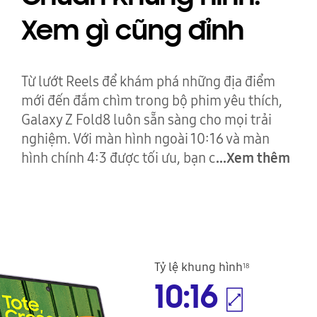
Xem gì cũng đỉnh
Từ lướt Reels để khám phá những địa điểm
mới đến đắm chìm trong bộ phim yêu thích,
Galaxy Z Fold8 luôn sẵn sàng cho mọi trải
nghiệm. Với màn hình ngoài 10:16 và màn
hình chính 4:3 được tối ưu, bạn c
...Xem thêm
Tỷ lệ khung hình
18
10:16
khi gập