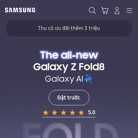
Skip
to
Navigation
Tìm kiếm
Giỏ hàng
Đăng nhập
content
Thu cũ ưu đãi thêm 3 triệu
The all-new
Galaxy Z Fold8
Galaxy Z Fold8
Đặt trước
5.0