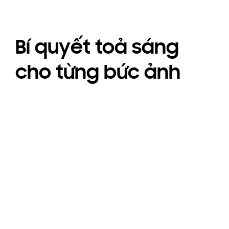
Bí quyết toả sáng
cho từng bức ảnh
Camera sau
Camera trước
20