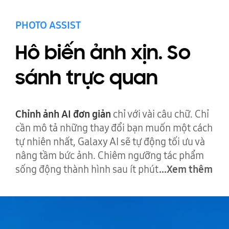
PHOTO ASSIST
Galaxy AI. Miễn trừ trách nhiệm
Học cách chỉnh sửa video của bạn bằng Galaxy AI
để tạo các cảnh quay tập trung vào chủ thể.
Hô biến ảnh xịn. So
sánh trực quan
Chỉnh ảnh AI đơn giản
chỉ với vài câu chữ. Chỉ
cần mô tả những thay đổi bạn muốn một cách
tự nhiên nhất, Galaxy AI sẽ tự động tối ưu và
nâng tầm bức ảnh. Chiêm ngưỡng tác phẩm
sống động thành hình sau ít phút
...Xem thêm
Một bức ảnh xuất hiện. Người dùng mô tả những gì họ muốn thay 