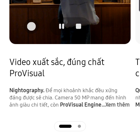
Video xuất sắc, đúng chất
T
ProVisual
c
Nightography.
Để mọi khoảnh khắc đều xứng
Q
đáng được sẻ chia. Camera 50 MP mang đến hình
n
ảnh giàu chi tiết, còn
ProVisual Engine
...Xem thêm
M