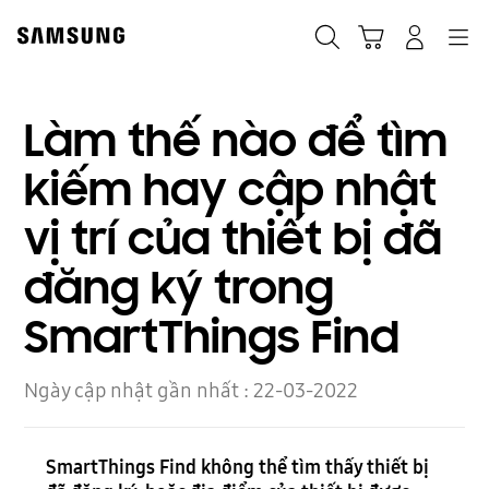
Skip
to
Navigation
Tìm kiếm
Giỏ hàng
Đăng nhập
content
Làm thế nào để tìm
kiếm hay cập nhật
vị trí của thiết bị đã
đăng ký trong
SmartThings Find
Ngày cập nhật gần nhất :
22-03-2022
SmartThings Find không thể tìm thấy thiết bị