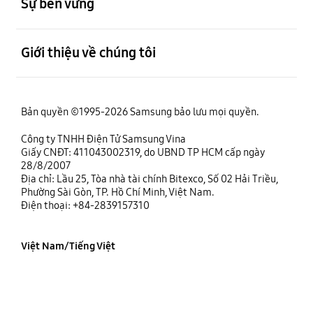
Sự bền vững
mở
Giới thiệu về chúng tôi
Bản quyền ©1995-2026 Samsung bảo lưu mọi quyền.
Công ty TNHH Điện Tử Samsung Vina
Giấy CNĐT: 411043002319, do UBND TP HCM cấp ngày
28/8/2007
Địa chỉ: Lầu 25, Tòa nhà tài chính Bitexco, Số 02 Hải Triều,
Phường Sài Gòn, TP. Hồ Chí Minh, Việt Nam.
Điện thoại: +84-2839157310
Việt Nam/Tiếng Việt