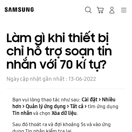
Skip
to
Navigation
Tìm kiếm
Giỏ hàng
Đăng nhập
content
Làm gì khi thiết bị
chỉ hỗ trợ soạn tin
nhắn với 70 kí tự?
Ngày cập nhật gần nhất :
13-06-2022
Bạn vui lòng thao tác như sau:
Cài đặt > Nhiều
hơn > Quản lý ứng dụng > Tất cả >
tìm ứng dụng
Tin nhắn
và chọn
Xóa dữ liệu
.
Sau đó thoát ra và đợi khoảng 5s và vào ứng
dụng Tin nhắn kiểm tra lại.