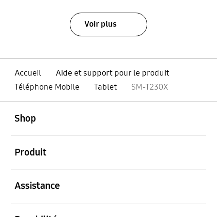
Voir plus
Accueil
Aide et support pour le produit
Téléphone Mobile
Tablet
SM-T230X
ouvert
Footer Navigation
Shop
ouvert
Produit
ouvert
Assistance
ouvert