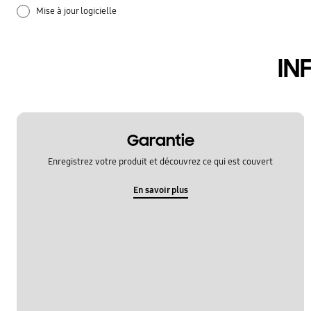
Mise à jour logicielle
Réglages
IN
Réseau et WiFi
Sauvegarde et restauration
application
Garantie
Enregistrez votre produit et découvrez ce qui est couvert
audio
En savoir plus
batterie
hardware
le fonctionement
samsung apps