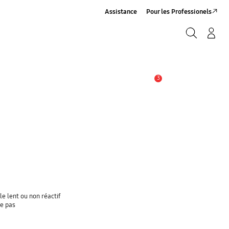
Assistance
Pour les Professionels
Rechercher
Connexion/Sign-Up
Rechercher
3
Alerte
e lent ou non réactif
ge pas