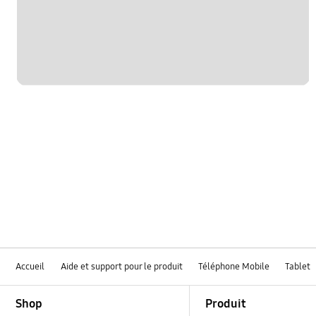
verrouiller
Accueil
Aide et support pour le produit
Téléphone Mobile
Tablet
Footer Navigation
Shop
Produit