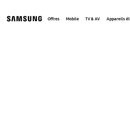
Skip
to
content
Offres
Mobile
TV & AV
Appareils é