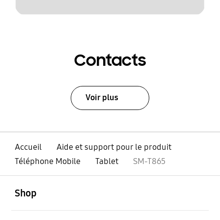
Contacts
Voir plus
Accueil
Aide et support pour le produit
Téléphone Mobile
Tablet
SM-T865
ouvert
Footer Navigation
Shop
ouvert