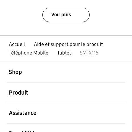
Voir plus
Accueil
Aide et support pour le produit
Téléphone Mobile
Tablet
SM-X115
ouvert
Footer Navigation
Shop
ouvert
Produit
ouvert
Assistance
ouvert