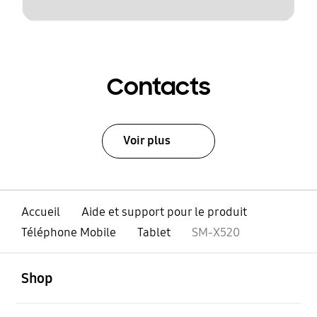
Contacts
Voir plus
Accueil
Aide et support pour le produit
Téléphone Mobile
Tablet
SM-X520
ouvert
Footer Navigation
Shop
ouvert