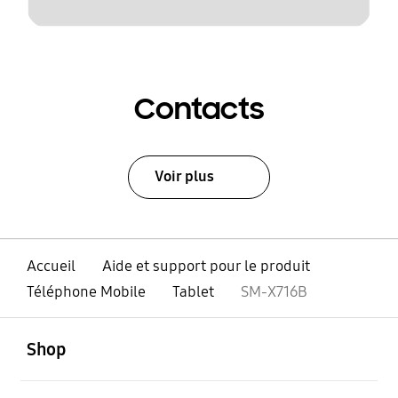
Contacts
Voir plus
Accueil
Aide et support pour le produit
Téléphone Mobile
Tablet
SM-X716B
ouvert
Footer Navigation
Shop
ouvert